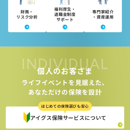
福利厚生・
財務・
専門家紹介
退職金制度
リスク
分析
・資産運用
サポート
INDIVIDUAL
個人のお客さま
ライフイベントを見据えた、
あなただけの保険を設計
はじめての保険選びも安心
アイグス保険
サービスについて