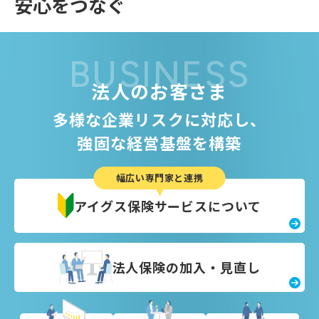
安心をつなぐ
BUSINESS
法人のお客さま
多様な企業リスクに対応し、
強固な経営基盤を構築
幅広い専門家と連携
アイグス保険
サービスについて
法人保険の
加入・見直し